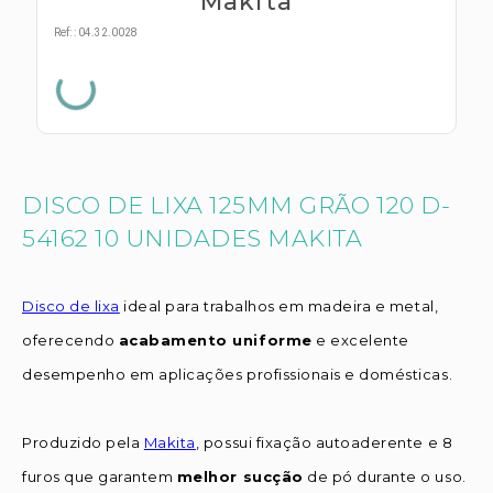
Makita
s E IATF
ivadores
 Hepático
Ref:
:
04.32.0028
stacionários
agnósticos
ras
etrolíticos
res
Medicamentos
s E Motopodas
s
dores
DISCO DE LIXA 125MM GRÃO 120 D-
as
54162 10 UNIDADES MAKITA
es E Aspiradores
s
Disco de lixa
ideal para trabalhos em madeira e metal,
oferecendo
acabamento uniforme
e excelente
desempenho em aplicações profissionais e domésticas.
Produzido pela
Makita
, possui fixação autoaderente e 8
furos que garantem
melhor sucção
de pó durante o uso.