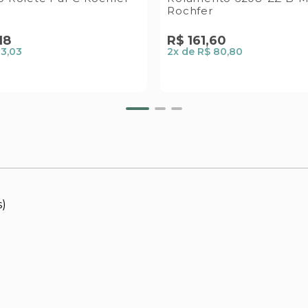
Rochfer
18
R$
161
,
60
83,03
2
x de
R$ 80,80
s)