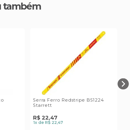
u também
co
Serra Ferro Redstripe BS1224
G
Starrett
D
R$
22
,
47
R
1
x de
R$ 22,47
4