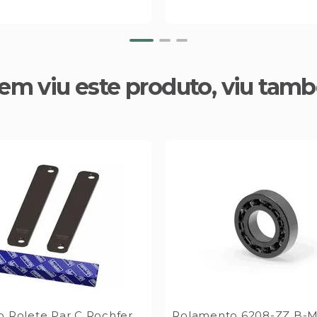
em viu este produto, viu tam
do Rolete Par C Rochfer
Rolamento 6208-ZZ B-