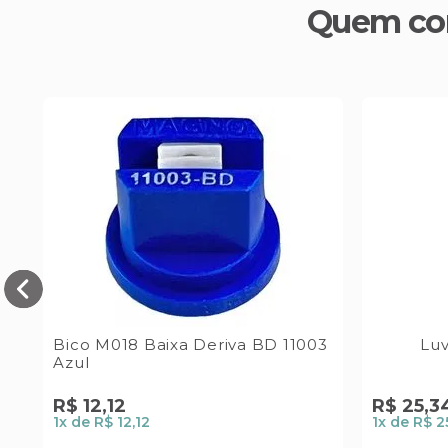
Quem co
0
Bico M018 Baixa Deriva BD 11003
Lu
es
Azul
R$
12
,
12
R$
25
,
3
1
x de
R$ 12,12
1
x de
R$ 2