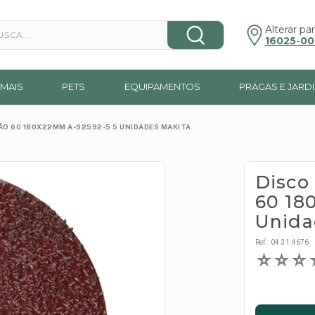
a...
Alterar par
16025-00
MAIS
PETS
EQUIPAMENTOS
PRAGAS E JARD
RÃO 60 180X22MM A-92592-5 5 UNIDADES MAKITA
Disco
60 18
Unida
Ref:
:
04.31.4676
☆
☆
☆