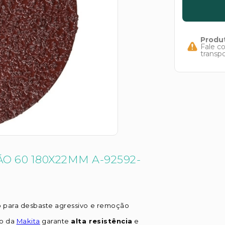
Produt
Fale c
transp
O 60 180X22MM A-92592-
o para desbaste agressivo e remoção
co da
Makita
garante
alta resistência
e