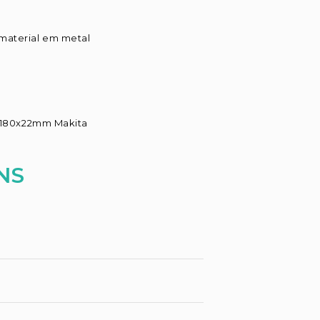
material em metal
36 180x22mm Makita
NS