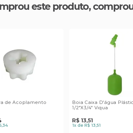
mprou este produto, compro
va de Acoplamento
Boia Caixa D'água Plásti
1/2"X3/4" Viqua
4
R$
13
,
51
5,34
1
x de
R$ 13,51