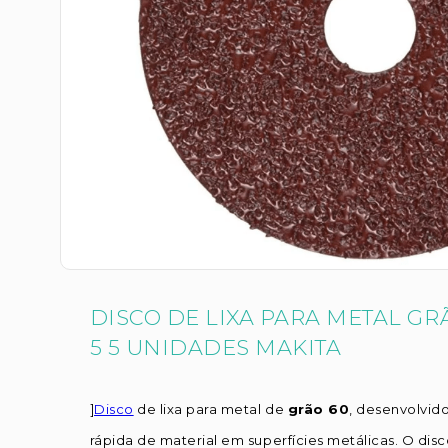
DISCO DE LIXA PARA METAL GRÃ
5 5 UNIDADES MAKITA
]
Disco
de lixa para metal de
grão 60
, desenvolvid
rápida de material em superfícies metálicas. O dis