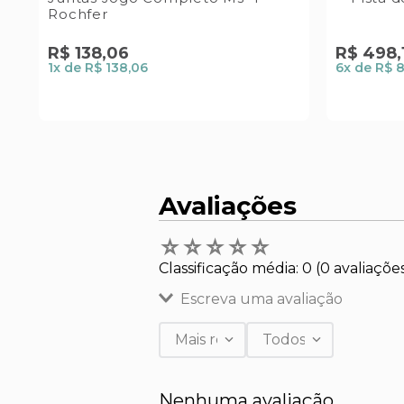
Rochfer
R$
138
,
06
R$
498
,
1
x de
R$ 138,06
6
x de
R$ 
Avaliações
☆
☆
☆
☆
☆
Classificação média: 0
(0 avaliaçõe
Escreva uma avaliação
Mais recentes
Todos
Adicionar avaliação
Nenhuma avaliação