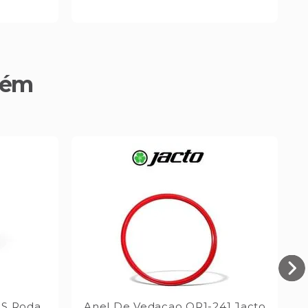
bém
MS Roda
Anel De Vedacao OR1-241 Jacto