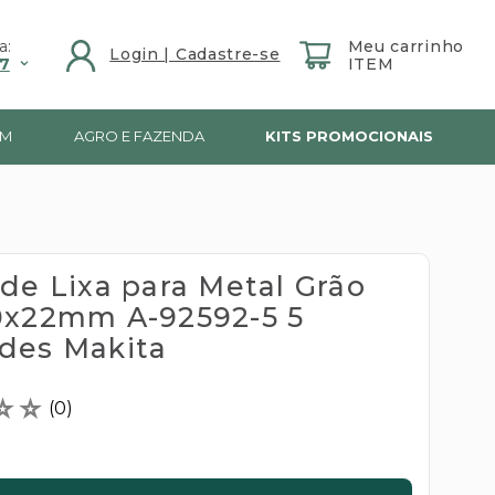
a:
7
IM
AGRO E FAZENDA
KITS PROMOCIONAIS
 de Lixa para Metal Grão
0x22mm A-92592-5 5
des Makita
☆
☆
(
0
)