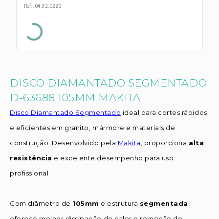
s E IATF
ivadores
Ref:
:
04.32.0220
 Hepático
stacionários
agnósticos
ras
etrolíticos
res
Medicamentos
s E Motopodas
s
DISCO DIAMANTADO SEGMENTADO
dores
D-63688 105MM MAKITA
as
es E Aspiradores
Disco Diamantado Segmentado
ideal para cortes rápidos
s
e eficientes em granito, mármore e materiais de
construção. Desenvolvido pela
Makita
, proporciona
alta
resistência
e excelente desempenho para uso
profissional.
Com diâmetro de
105mm
e estrutura
segmentada
,
oferece melhor dissipação de calor e remoção de