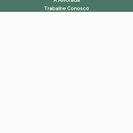
A Alvorada
Trabalhe Conosco
Canal de Denúncias
Perguntas Frequentes
Política de Frete e Campanhas
LGPD
Pagamento
Segurança