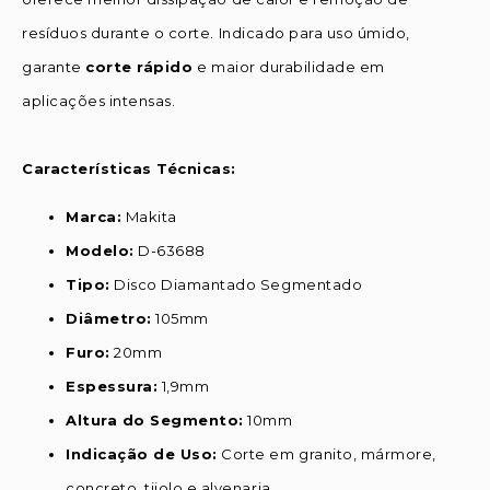
resíduos durante o corte. Indicado para uso úmido,
garante
corte rápido
e maior durabilidade em
aplicações intensas.
Características Técnicas:
Marca:
Makita
Modelo:
D-63688
Tipo:
Disco Diamantado Segmentado
Diâmetro:
105mm
Furo:
20mm
Espessura:
1,9mm
Altura do Segmento:
10mm
Indicação de Uso:
Corte em granito, mármore,
concreto, tijolo e alvenaria