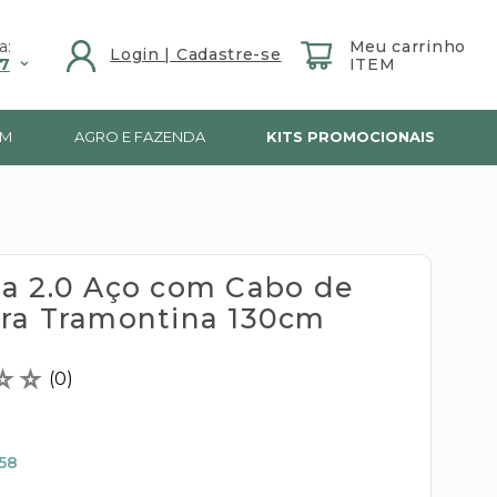
a:
7
IM
AGRO E FAZENDA
KITS PROMOCIONAIS
a 2.0 Aço com Cabo de
ra Tramontina 130cm
☆
☆
(
0
)
,58