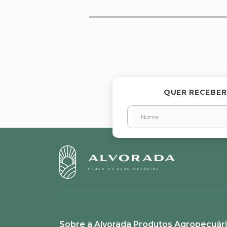
Avalie o produto de 1 a 5 estr
★
★
★
★
★
Seu nome
QUER RECEBER
Endereço de email
Escreva uma avaliação
Sobre a Alvorada Produtos Agropecuár