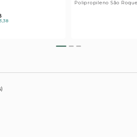
Polipropileno São Roque
8
3,38
s)