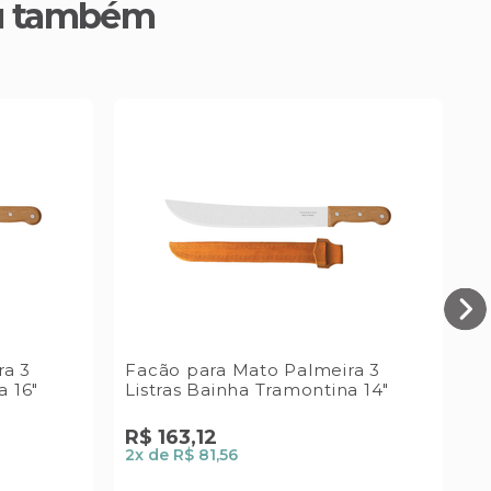
u também
ra 3
Facão para Mato Palmeira 3
E
a 16"
Listras Bainha Tramontina 14"
M
R$
163
,
12
R
2
x de
R$ 81,56
1
x