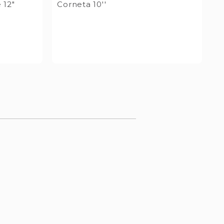
 12"
Corneta 10''
S