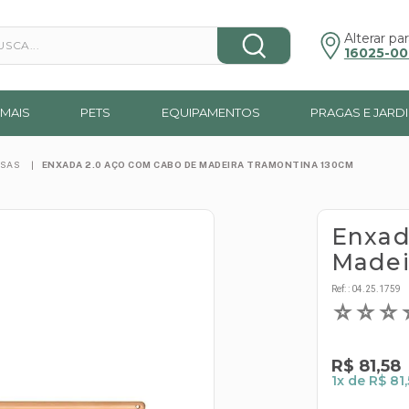
a...
Alterar par
16025-00
MAIS
PETS
EQUIPAMENTOS
PRAGAS E JARD
RSAS
ENXADA 2.0 AÇO COM CABO DE MADEIRA TRAMONTINA 130CM
Enxad
Madei
Ref:
:
04.25.1759
☆
☆
☆
R$
81
,
58
1
x de
R$ 81