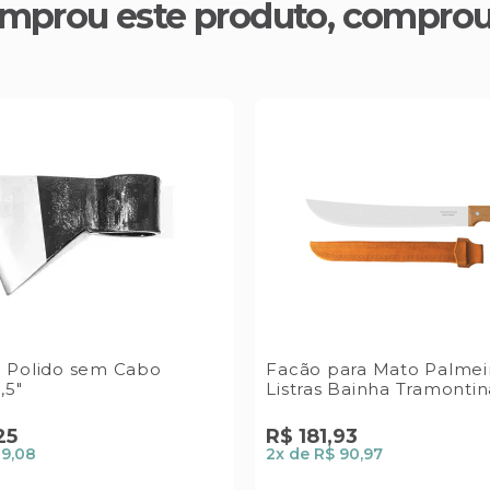
mprou este produto, compro
 Polido sem Cabo
Facão para Mato Palmei
,5"
Listras Bainha Tramontin
25
R$
181
,
93
89,08
2
x de
R$ 90,97