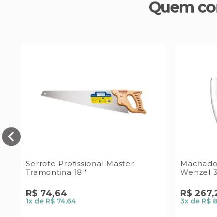
Quem co
5L
Serrote Profissional Master
Machado
Tramontina 18''
Wenzel 3
R$
74
,
64
R$
267
,
1
x de
R$ 74,64
3
x de
R$ 