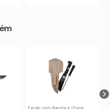
bém
Facão com Bainha e Chaira
S