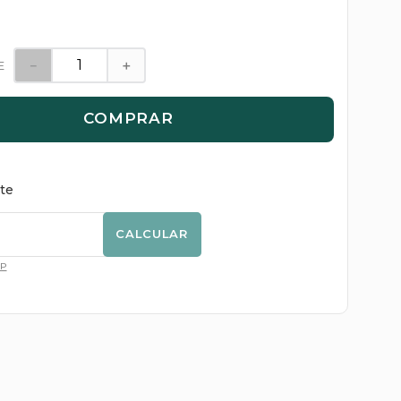
－
＋
E
COMPRAR
ete
CALCULAR
EP