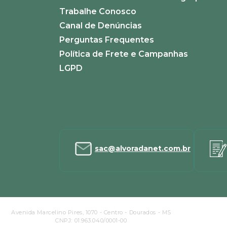
ENVIAR AVALIAÇÃO
Trabalhe Conosco
Canal de Denúncias
Perguntas Frequentes
Política de Frete e Campanhas
LGPD
sac@alvoradanet.com.br
Avenida Marcelino Pires, 1070 - Centro - Dourados - MS
CNPJ: 01.963.040/0001-00