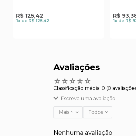
R$
125
,
42
R$
93
,
3
1
x de
R$ 125,42
1
x de
R$ 9
Avaliações
☆
☆
☆
☆
☆
Classificação média: 0
(0 avaliaçõe
Escreva uma avaliação
Mais recentes
Todos
Adicionar avaliação
Nenhuma avaliação
Título