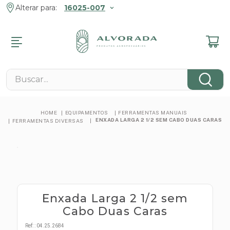
Alterar para:
16025-007
R
R
R
R
R
R
R
MENTOS
ENTOS ANIMAIS
MENTOS
 E JARDIM
 FAZENDA
ROMOCIONAIS
Buscar...
NÁRIOS
s
s Pet
s Veterinários
 E Lazer
 Contenção
s
cos
cos
 Tosa
eis
 De Pragas
 E Fixação
EQUIPAMENTOS
FERRAMENTAS MANUAIS
cos
ENXADA LARGA 2 1/2 SEM CABO DUAS CARAS
FERRAMENTAS DIVERSAS
e
ntos Pet
es De Grama
em
nimal
cos
tos Reprodutivos
s
amatórios
 E Minerais
as Elétricas
s
obianos
s
s
tas Manuais
tários
s
Enxada Larga 2 1/2 sem
os
s
Cabo Duas Caras
ógicos
mbas
Ref:
:
04.25.2684