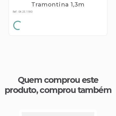
s E IATF
ivadores
Tramontina 1,3m
 Hepático
stacionários
Ref:
:
04.25.1180
agnósticos
ras
etrolíticos
res
Medicamentos
s E Motopodas
s
dores
as
es E Aspiradores
s
Quem comprou este
produto, comprou também