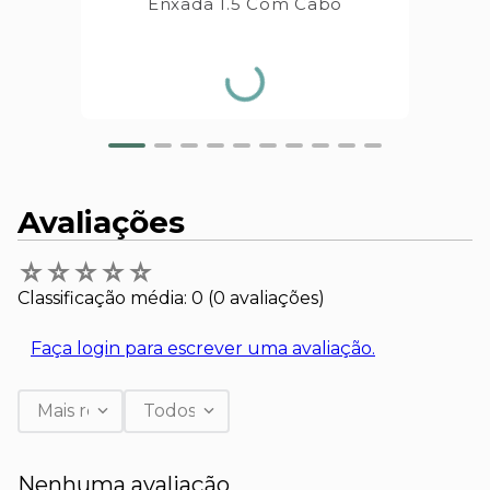
Enxada 1.5 Com Cabo
Avaliações
☆
☆
☆
☆
☆
Classificação média: 0
(0 avaliações)
Faça login para escrever uma avaliação.
Mais recentes
Todos
Nenhuma avaliação