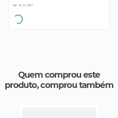
s E IATF
ivadores
Ref:
:
04.25.2847
 Hepático
stacionários
agnósticos
ras
etrolíticos
res
Medicamentos
s E Motopodas
s
dores
as
es E Aspiradores
s
Quem comprou este
produto, comprou também