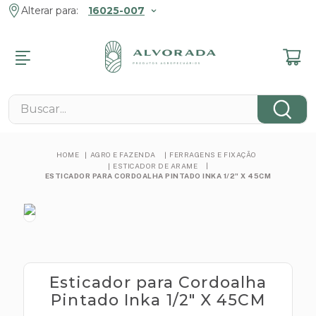
Alterar para:
16025-007
R
R
R
R
R
R
R
MENTOS
ENTOS ANIMAIS
MENTOS
 E JARDIM
 FAZENDA
ROMOCIONAIS
Buscar...
NÁRIOS
s
s Pet
s Veterinários
 E Lazer
 Contenção
s
cos
cos
 Tosa
eis
 De Pragas
 E Fixação
AGRO E FAZENDA
FERRAGENS E FIXAÇÃO
cos
ESTICADOR DE ARAME
e
ntos Pet
es De Grama
em
nimal
ESTICADOR PARA CORDOALHA PINTADO INKA 1/2" X 45CM
cos
tos Reprodutivos
s
amatórios
 E Minerais
as Elétricas
s
obianos
s
s
tas Manuais
tários
s
os
Esticador para Cordoalha
s
ógicos
Pintado Inka 1/2" X 45CM
mbas