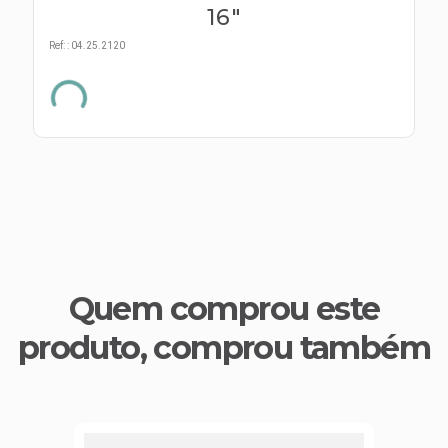
s E IATF
ivadores
16"
 Hepático
stacionários
Ref:
:
04.25.2120
agnósticos
ras
etrolíticos
res
Medicamentos
s E Motopodas
s
dores
as
es E Aspiradores
s
Quem comprou este
produto, comprou também