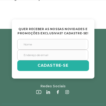
Título
Avalie o produto de 1 a 5 estrelas
★
★
★
★
★
QUER RECEBER AS NOSSAS NOVIDADES E
PROMOÇÕES EXCLUSIVAS? CADASTRE-SE!
Seu nome
Endereço de email
CADASTRE-SE
Escreva uma avaliação
Redes Sociais