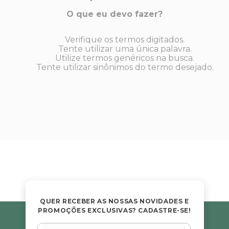
mbas
s E IATF
O que eu devo fazer?
ivadores
 Hepático
stacionários
Verifique os termos digitados.
agnósticos
ras
Tente utilizar uma única palavra.
etrolíticos
Utilize termos genéricos na busca.
res
Tente utilizar sinônimos do termo desejado.
Medicamentos
s E Motopodas
s
dores
as
es E Aspiradores
s
QUER RECEBER AS NOSSAS NOVIDADES E
PROMOÇÕES EXCLUSIVAS? CADASTRE-SE!