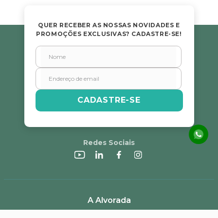
Avalie o produto de 1 a 5 estrelas
★
★
★
★
★
QUER RECEBER AS NOSSAS NOVIDADES E
PROMOÇÕES EXCLUSIVAS? CADASTRE-SE!
Seu nome
Endereço de email
CADASTRE-SE
Escreva uma avaliação
Redes Sociais
ENVIAR AVALIAÇÃO
A Alvorada
Trabalhe Conosco