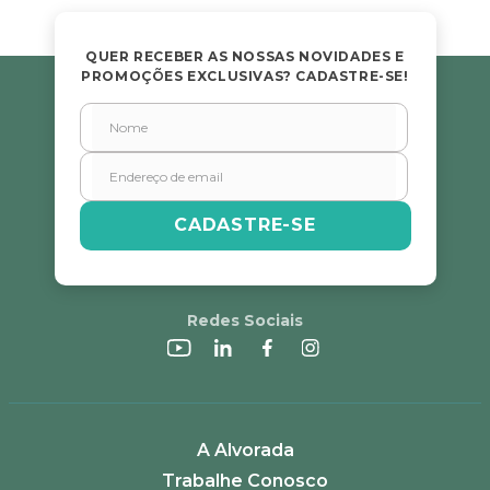
Avalie o produto de 1 a 5 estrelas
★
★
★
★
★
QUER RECEBER AS NOSSAS NOVIDADES E
PROMOÇÕES EXCLUSIVAS? CADASTRE-SE!
Seu nome
Endereço de email
CADASTRE-SE
Escreva uma avaliação
Redes Sociais
ENVIAR AVALIAÇÃO
A Alvorada
Trabalhe Conosco