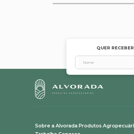
Avalie o produto de 1 a 5 estr
★
★
★
★
★
Seu nome
QUER RECEBER
Endereço de email
Escreva uma avaliação
Sobre a Alvorada Produtos Agropecuár
ENVIAR AVALIAÇÃO