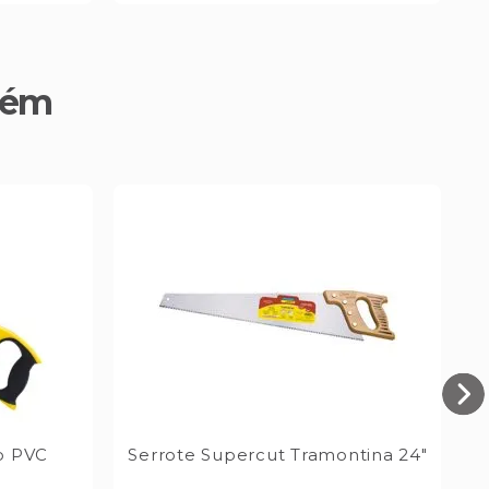
bém
bo PVC
Serrote Supercut Tramontina 24"
F
Co