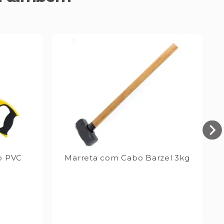
bo PVC
Marreta com Cabo Barzel 3kg
S
S