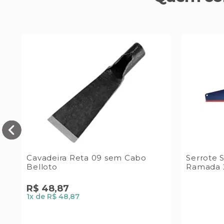
Cavadeira Reta 09 sem Cabo
Serrote 
Belloto
Ramada 2
R$
48
,
87
1
x de
R$ 48,87