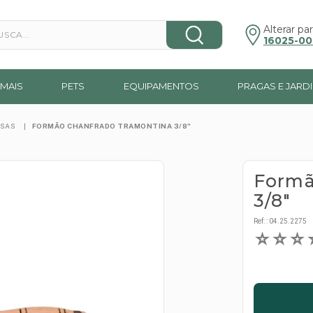
a...
Alterar par
16025-00
MAIS
PETS
EQUIPAMENTOS
PRAGAS E JARD
RSAS
FORMÃO CHANFRADO TRAMONTINA 3/8"
Formã
3/8"
Ref:
:
04.25.2275
☆
☆
☆