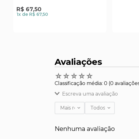
R$
67
,
50
1
x de
R$ 67,50
Avaliações
☆
☆
☆
☆
☆
Classificação média: 0
(0 avaliaçõe
Escreva uma avaliação
Mais recentes
Todos
Adicionar avaliação
Nenhuma avaliação
Título