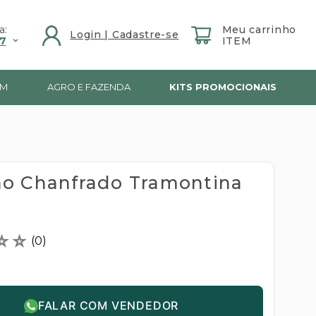
a:
7
IM
AGRO E FAZENDA
KITS PROMOCIONAIS
o Chanfrado Tramontina
☆
☆
(
0
)
FALAR COM VENDEDOR