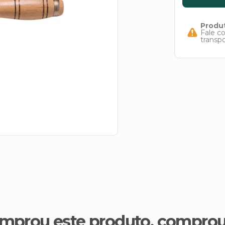
Produt
Fale c
transp
mprou este produto, compro