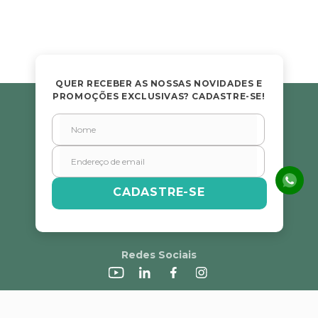
Avalie o produto de 1 a 5 estrelas
★
★
★
★
★
Seu nome
QUER RECEBER AS NOSSAS NOVIDADES E
PROMOÇÕES EXCLUSIVAS? CADASTRE-SE!
Endereço de email
Escreva uma avaliação
CADASTRE-SE
Redes Sociais
ENVIAR AVALIAÇÃO