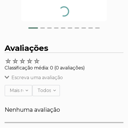
Avaliações
☆
☆
☆
☆
☆
Classificação média: 0
(0 avaliações)
Escreva uma avaliação
Mais recentes
Todos
Adicionar avaliação
Nenhuma avaliação
Título