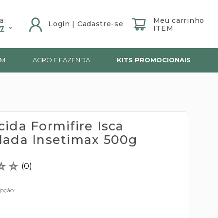
a:
7
IM
AGRO E FAZENDA
KITS PROMOCIONAIS
ida Formifire Isca
lada Insetimax 500g
☆
☆
(
0
)
opção