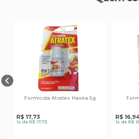
Formicida Atratex Haxea 5g
Form
R$
17
,
73
R$
16
,
9
1
x de
R$ 17,73
1
x de
R$ 1