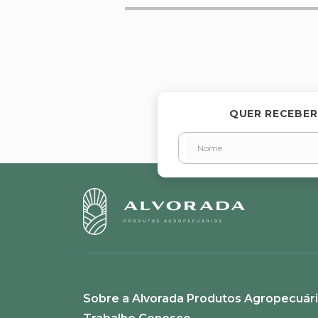
Avalie o produto de 1 a 5 estr
★
★
★
★
★
Seu nome
QUER RECEBER
Endereço de email
Escreva uma avaliação
Sobre a Alvorada Produtos Agropecuár
ENVIAR AVALIAÇÃO