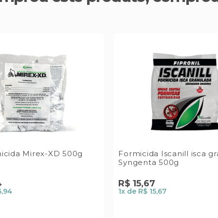
icida Mirex-XD 500g
Formicida Iscanill isca g
Syngenta 500g
4
R$
15
,
67
6,94
1
x de
R$ 15,67