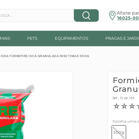
a...
Alterar par
16025-00
MAIS
PETS
EQUIPAMENTOS
PRAGAS E JARD
CIDA FORMIFIRE ISCA GRANULADA INSETIMAX 500G
Formic
Granu
Ref:
:
15.64.159
☆
☆
☆
Escolha uma 
500g