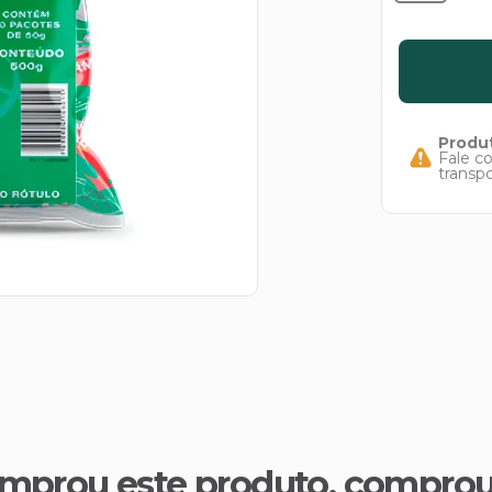
Produt
Fale c
transp
mprou este produto, compro