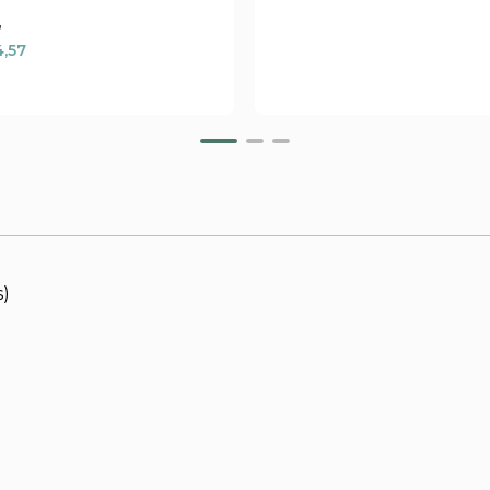
7
4,57
s)