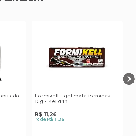
ranulada
Formikell – gel mata formigas –
F
10g - Kelldrin
5
R$
11
,
26
1
x de
R$ 11,26