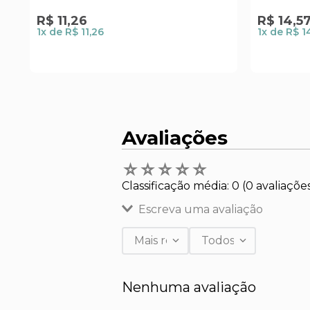
R$
11
,
26
R$
14
,
5
1
x de
R$ 11,26
1
x de
R$ 1
Avaliações
☆
☆
☆
☆
☆
Classificação média: 0
(0 avaliaçõe
Escreva uma avaliação
Mais recentes
Todos
Adicionar avaliação
Nenhuma avaliação
Título