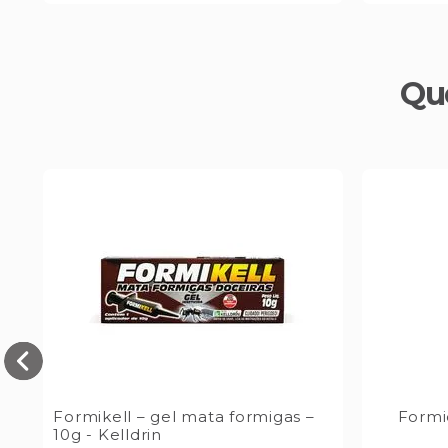
Qu
Formikell – gel mata formigas –
Formi
10g - Kelldrin