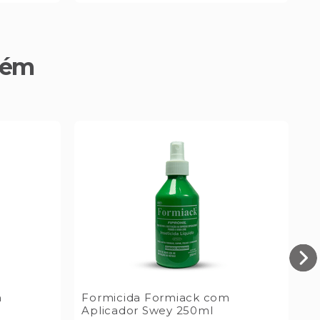
bém
m
Formicida Formiack com
F
Aplicador Swey 250ml
D