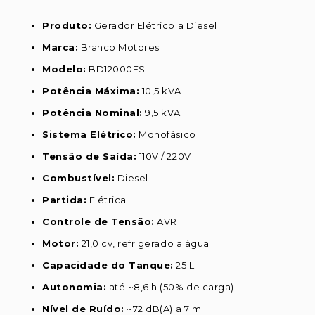
Produto:
Gerador Elétrico a Diesel
Marca:
Branco Motores
Modelo:
BD12000ES
Potência Máxima:
10,5 kVA
Potência Nominal:
9,5 kVA
Sistema Elétrico:
Monofásico
Tensão de Saída:
110V / 220V
Combustível:
Diesel
Partida:
Elétrica
Controle de Tensão:
AVR
Motor:
21,0 cv, refrigerado a água
Capacidade do Tanque:
25 L
Autonomia:
até ~8,6 h (50% de carga)
Nível de Ruído:
~72 dB(A) a 7 m