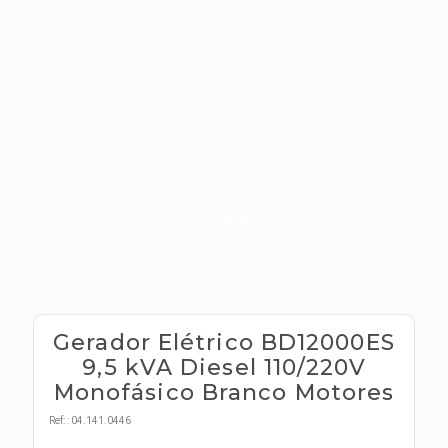
s E IATF
ivadores
 Hepático
stacionários
agnósticos
ras
etrolíticos
res
Medicamentos
s E Motopodas
s
dores
as
es E Aspiradores
s
Gerador Elétrico BD12000ES
9,5 kVA Diesel 110/220V
Monofásico Branco Motores
Ref:
:
04.141.0446