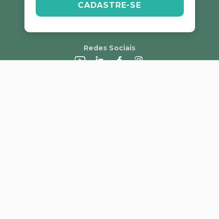
CADASTRE-SE
Redes Sociais
A Alvorada
Trabalhe Conosco
Canal de Denúncias
Perguntas Frequentes
Política de Frete e Campanhas
LGPD