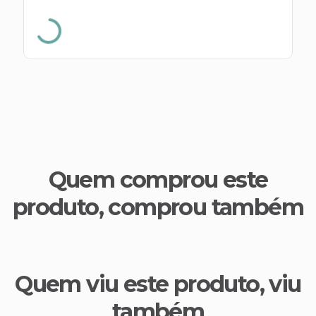
s E IATF
ivadores
 Hepático
stacionários
agnósticos
ras
etrolíticos
res
Medicamentos
s E Motopodas
s
dores
as
es E Aspiradores
Quem comprou este
s
produto, comprou também
Quem viu este produto, viu
também