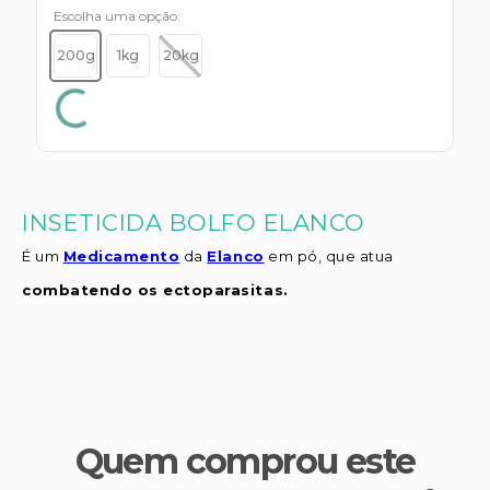
s E IATF
ivadores
Escolha uma opção
 Hepático
stacionários
200g
1kg
20kg
agnósticos
ras
etrolíticos
res
Medicamentos
s E Motopodas
s
dores
as
INSETICIDA BOLFO ELANCO
es E Aspiradores
É um
Medicamento
da
Elanco
em pó, que atua
s
combatendo os ectoparasitas.
Quem comprou este