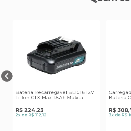
Bateria Recarregável BL1016 12V
Carregad
Li-Ion CTX Max 1.5Ah Makita
Bateria 
R$
224
,
23
R$
308
,
2
x de
R$ 112,12
3
x de
R$ 1