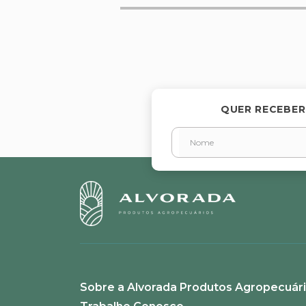
Avalie o produto de 1 a 5 estr
★
★
★
★
★
Seu nome
QUER RECEBER
Endereço de email
Escreva uma avaliação
Sobre a Alvorada Produtos Agropecuár
ENVIAR AVALIAÇÃO