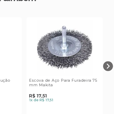
rução
Escova de Aço Para Furadeira 75
D
mm Makita
D
R$
17
,
51
R
1
x de
R$ 17,51
1
x