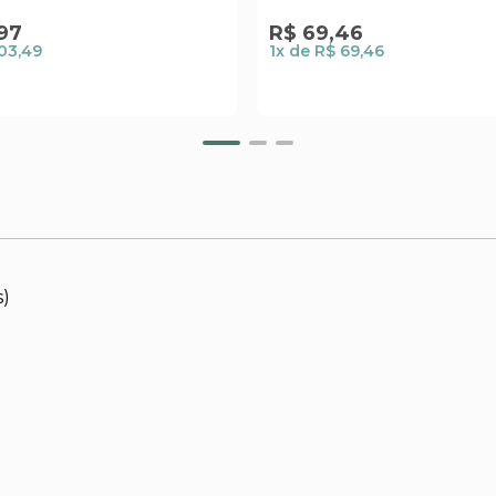
97
R$
69
,
46
03,49
1
x de
R$ 69,46
s)