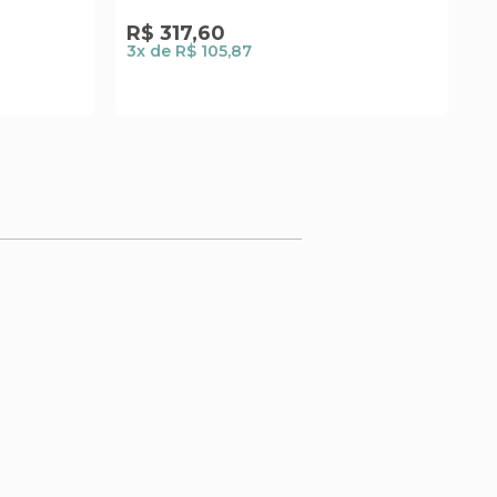
R$
317
,
60
R
3
x de
R$ 105,87
1
x