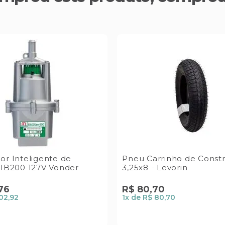
or Inteligente de
Pneu Carrinho de Const
CIB200 127V Vonder
3,25x8 - Levorin
76
R$
80
,
70
02,92
1
x de
R$ 80,70