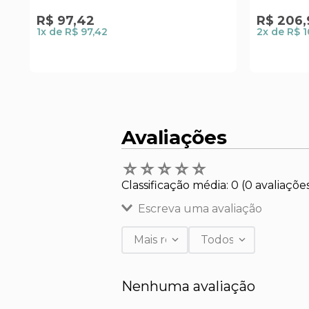
R$
97
,
42
R$
206
,
1
x de
R$ 97,42
2
x de
R$ 1
Avaliações
☆
☆
☆
☆
☆
Classificação média: 0
(0 avaliaçõe
Escreva uma avaliação
Mais recentes
Todos
Adicionar avaliação
Nenhuma avaliação
Título