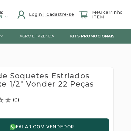
a:
7
IM
AGRO E FAZENDA
KITS PROMOCIONAIS
de Soquetes Estriados
xe 1/2" Vonder 22 Peças
☆
☆
(
0
)
FALAR COM VENDEDOR