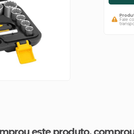
Produt
Fale c
transp
mprou este produto, compro