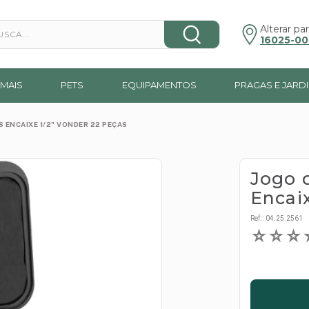
a...
Alterar par
16025-00
MAIS
PETS
EQUIPAMENTOS
PRAGAS E JARD
 ENCAIXE 1/2" VONDER 22 PEÇAS
Jogo 
Encai
Ref:
:
04.25.2561
☆
☆
☆