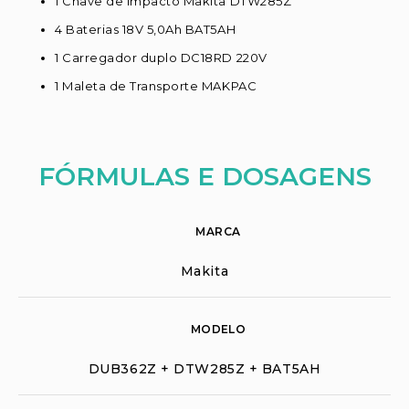
1 Chave de Impacto Makita DTW285Z
4 Baterias 18V 5,0Ah BAT5AH
1 Carregador duplo DC18RD 220V
1 Maleta de Transporte MAKPAC
FÓRMULAS E DOSAGENS
MARCA
Makita
MODELO
DUB362Z + DTW285Z + BAT5AH