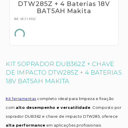
s E IATF
DTW285Z + 4 Baterias 18V
ivadores
 Hepático
BAT5AH Makita
stacionários
agnósticos
Ref:
:
04.31.4962
ras
etrolíticos
res
Medicamentos
s E Motopodas
s
dores
as
KIT SOPRADOR DUB362Z + CHAVE
es E Aspiradores
DE IMPACTO DTW285Z + 4 BATERIAS
s
18V BAT5AH MAKITA
Kit ferramentas
completo ideal para limpeza e fixação
com
alto desempenho e versatilidade
. Composto por
soprador DUB362 e chave de impacto DTW285, oferece
alta performance
em aplicações profissionais.