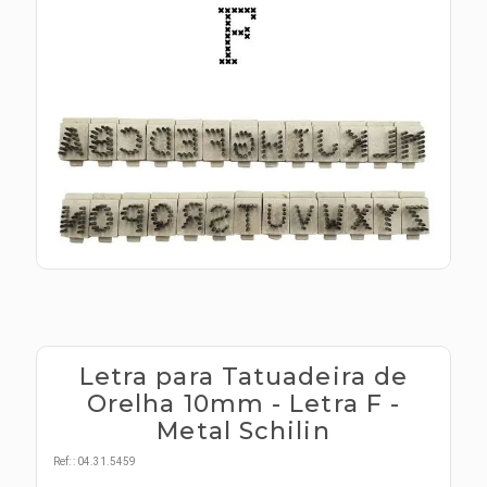
s E IATF
ivadores
 Hepático
stacionários
agnósticos
ras
etrolíticos
res
Medicamentos
s E Motopodas
s
dores
as
es E Aspiradores
s
Letra para Tatuadeira de
Orelha 10mm - Letra F -
Metal Schilin
Ref:
:
04.31.5459