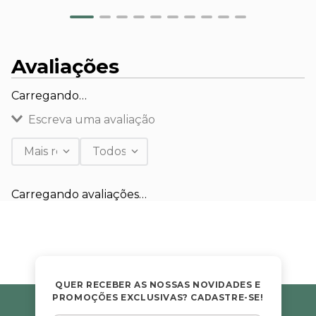
Avaliações
Carregando…
Escreva uma avaliação
Mais recentes
Todos
Adicionar avaliação
Carregando avaliações…
Título
Avalie o produto de 1 a 5 estrelas
★
★
★
★
★
QUER RECEBER AS NOSSAS NOVIDADES E
PROMOÇÕES EXCLUSIVAS? CADASTRE-SE!
Seu nome