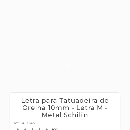
s E IATF
ivadores
 Hepático
stacionários
agnósticos
ras
etrolíticos
res
Medicamentos
s E Motopodas
s
dores
as
es E Aspiradores
s
Letra para Tatuadeira de
Orelha 10mm - Letra M -
Metal Schilin
Ref:
:
04.31.5466