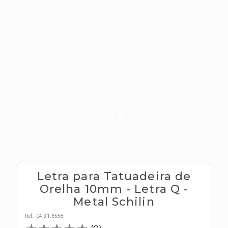
s E IATF
ivadores
 Hepático
stacionários
agnósticos
ras
etrolíticos
res
Medicamentos
s E Motopodas
s
dores
as
es E Aspiradores
s
Letra para Tatuadeira de
Orelha 10mm - Letra Q -
Metal Schilin
Ref:
:
04.31.6558