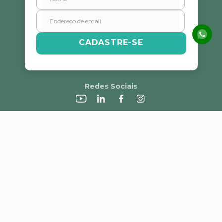
Escreva uma avaliação
CADASTRE-SE
Redes Sociais
ENVIAR AVALIAÇÃO
R$
50
,
43
1
x de
R$ 50,43
COMPRAR
A Alvorada
Trabalhe Conosco
Canal de Denúncias
Perguntas Frequentes
Política de Frete e Campanhas
LGPD