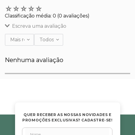
☆
☆
☆
☆
☆
Classificação média: 0
(0 avaliações)
Escreva uma avaliação
Mais recentes
Todos
Adicionar avaliação
Nenhuma avaliação
Título
Avalie o produto de 1 a 5 estrelas
★
★
★
★
★
Seu nome
QUER RECEBER AS NOSSAS NOVIDADES E
PROMOÇÕES EXCLUSIVAS? CADASTRE-SE!
Endereço de email