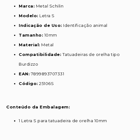
Marca:
Metal Schilin
Modelo:
Letra S
Indicação de Uso:
Identificação animal
Tamanho:
10mm
Material:
Metal
Compatibilidade:
Tatuadeiras de orelha tipo
Burdizzo
EAN:
7899893707331
Código:
25106S
Conteúdo da Embalagem:
1 Letra S para tatuadeira de orelha 10mm