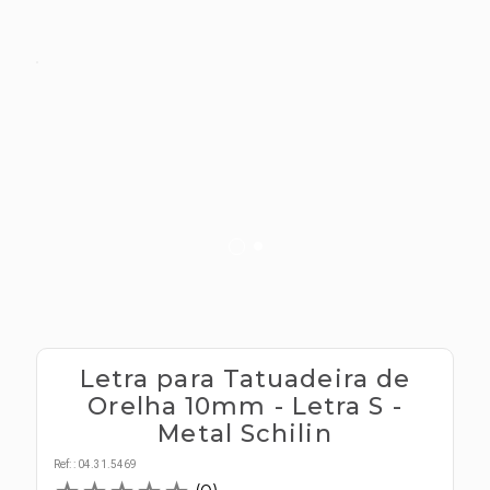
s E IATF
ivadores
 Hepático
stacionários
agnósticos
ras
etrolíticos
res
Medicamentos
s E Motopodas
s
dores
as
es E Aspiradores
s
Letra para Tatuadeira de
Orelha 10mm - Letra S -
Metal Schilin
Ref:
:
04.31.5469