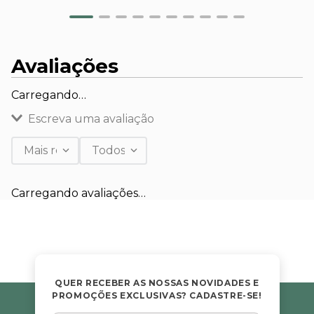
Avaliações
Carregando…
Escreva uma avaliação
Mais recentes
Todos
Adicionar avaliação
Carregando avaliações…
Título
Avalie o produto de 1 a 5 estrelas
★
★
★
★
★
QUER RECEBER AS NOSSAS NOVIDADES E
PROMOÇÕES EXCLUSIVAS? CADASTRE-SE!
Seu nome