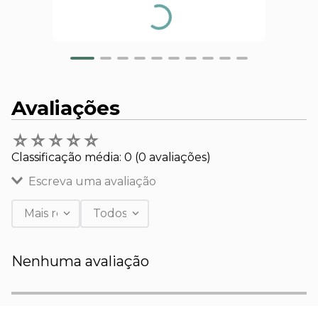
Avaliações
☆
☆
☆
☆
☆
Classificação média: 0
(0 avaliações)
Escreva uma avaliação
Mais recentes
Todos
Adicionar avaliação
Nenhuma avaliação
Título