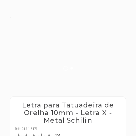
s E IATF
ivadores
 Hepático
stacionários
agnósticos
ras
etrolíticos
res
Medicamentos
s E Motopodas
s
dores
as
es E Aspiradores
s
Letra para Tatuadeira de
Orelha 10mm - Letra X -
Metal Schilin
Ref:
:
04.31.5473