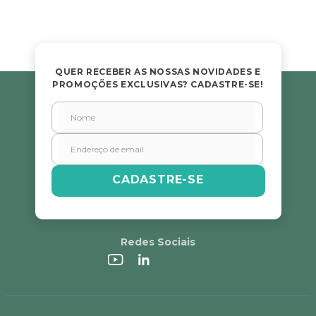
Avalie o produto de 1 a 5 estrelas
★
★
★
★
★
Seu nome
QUER RECEBER AS NOSSAS NOVIDADES E
PROMOÇÕES EXCLUSIVAS? CADASTRE-SE!
Endereço de email
Escreva uma avaliação
CADASTRE-SE
Redes Sociais
ENVIAR AVALIAÇÃO