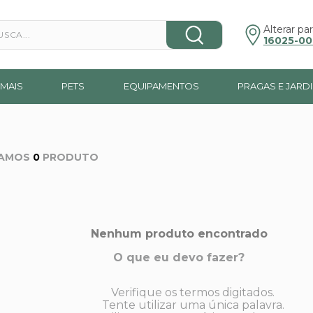
a...
Alterar par
16025-00
MAIS
PETS
EQUIPAMENTOS
PRAGAS E JARD
0
PRODUTO
Nenhum produto encontrado
O que eu devo fazer?
Verifique os termos digitados.
Tente utilizar uma única palavra.