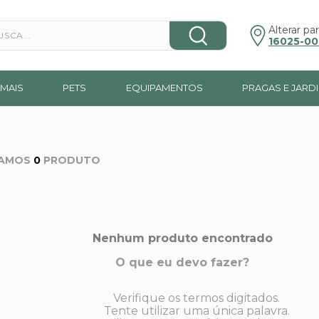
a...
Alterar par
16025-00
MAIS
PETS
EQUIPAMENTOS
PRAGAS E JARD
0
PRODUTO
Nenhum produto encontrado
O que eu devo fazer?
Verifique os termos digitados.
Tente utilizar uma única palavra.