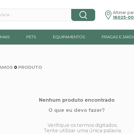
a...
Alterar par
16025-00
MAIS
PETS
EQUIPAMENTOS
PRAGAS E JARD
0
PRODUTO
Nenhum produto encontrado
O que eu devo fazer?
Verifique os termos digitados.
Tente utilizar uma única palavra.