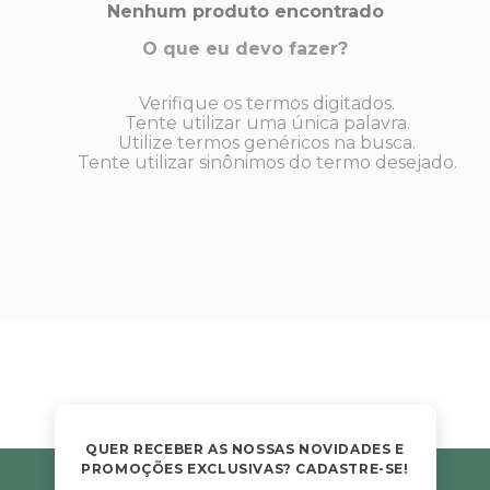
s E IATF
Nenhum produto encontrado
ivadores
 Hepático
stacionários
O que eu devo fazer?
agnósticos
ras
Verifique os termos digitados.
etrolíticos
res
Tente utilizar uma única palavra.
Medicamentos
Utilize termos genéricos na busca.
s E Motopodas
Tente utilizar sinônimos do termo desejado.
s
dores
as
es E Aspiradores
s
QUER RECEBER AS NOSSAS NOVIDADES E
PROMOÇÕES EXCLUSIVAS? CADASTRE-SE!