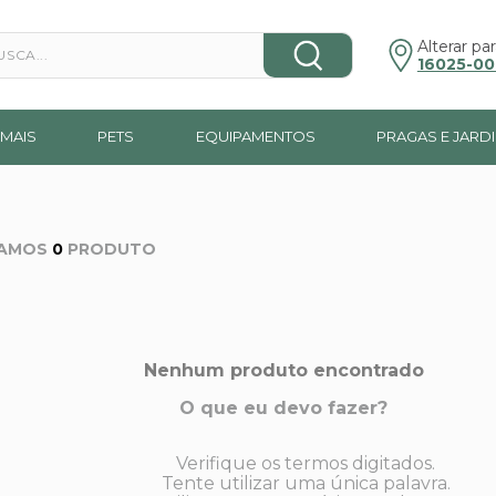
a...
Alterar par
16025-00
MAIS
PETS
EQUIPAMENTOS
PRAGAS E JARD
0
PRODUTO
Nenhum produto encontrado
O que eu devo fazer?
Verifique os termos digitados.
Tente utilizar uma única palavra.