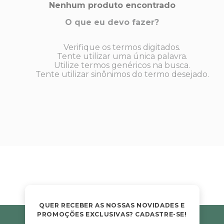
s E IATF
Nenhum produto encontrado
ivadores
 Hepático
stacionários
O que eu devo fazer?
agnósticos
ras
Verifique os termos digitados.
etrolíticos
res
Tente utilizar uma única palavra.
Medicamentos
Utilize termos genéricos na busca.
s E Motopodas
Tente utilizar sinônimos do termo desejado.
s
dores
as
es E Aspiradores
s
QUER RECEBER AS NOSSAS NOVIDADES E
PROMOÇÕES EXCLUSIVAS? CADASTRE-SE!