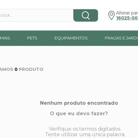
a...
Alterar par
16025-00
MAIS
PETS
EQUIPAMENTOS
PRAGAS E JARD
0
PRODUTO
Nenhum produto encontrado
O que eu devo fazer?
Verifique os termos digitados.
Tente utilizar uma única palavra.