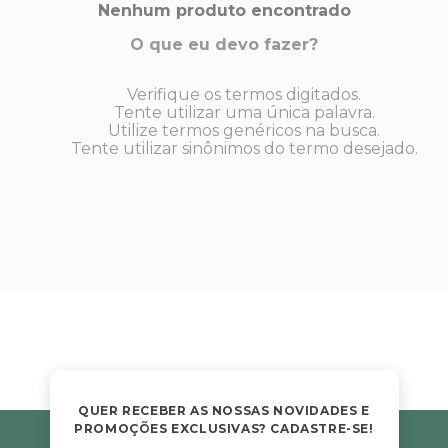
s E IATF
Nenhum produto encontrado
ivadores
 Hepático
stacionários
O que eu devo fazer?
agnósticos
ras
Verifique os termos digitados.
etrolíticos
res
Tente utilizar uma única palavra.
Medicamentos
Utilize termos genéricos na busca.
s E Motopodas
Tente utilizar sinônimos do termo desejado.
s
dores
as
es E Aspiradores
s
QUER RECEBER AS NOSSAS NOVIDADES E
PROMOÇÕES EXCLUSIVAS? CADASTRE-SE!