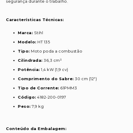
segurança durante o trabalho.
Características Técnicas:
Marca:
Stihl
Modelo:
HT 135
Tipo:
Moto poda a combustão
Cilindrada:
36,3 cm³
Potência:
1,4 kW (1,9 cv)
Comprimento do Sabre:
30 cm (12")
Tipo de Corrente:
61PMM3
Código:
4182-200-0197
Peso:
7,9 kg
Conteúdo da Embalagem: