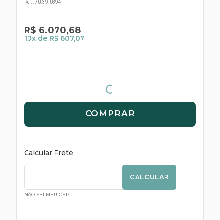
s E IATF
Ref:
:
70.39.0394
ivadores
 Hepático
stacionários
R$
6
.
070
,
68
agnósticos
ras
10
x de
R$ 607,07
etrolíticos
res
Medicamentos
s E Motopodas
s
dores
as
es E Aspiradores
COMPRAR
s
Calcular Frete
CALCULAR
NÃO SEI MEU CEP