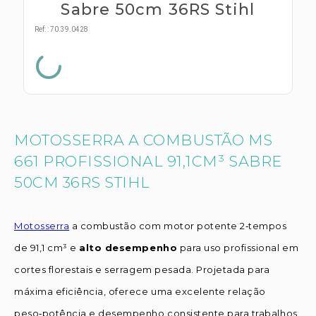
s E IATF
Sabre 50cm 36RS Stihl
ivadores
 Hepático
stacionários
Ref:
:
70.39.0428
agnósticos
ras
etrolíticos
res
Medicamentos
s E Motopodas
s
dores
MOTOSSERRA A COMBUSTÃO MS
as
661 PROFISSIONAL 91,1CM³ SABRE
es E Aspiradores
50CM 36RS STIHL
s
Motosserra
a combustão com motor potente 2‑tempos
de 91,1 cm³ e
alto desempenho
para uso profissional em
cortes florestais e serragem pesada. Projetada para
máxima eficiência, oferece uma excelente relação
peso‑potência e desempenho consistente para trabalhos