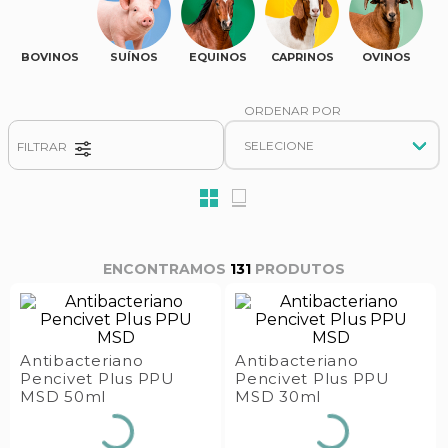
s E IATF
ivadores
 Hepático
stacionários
BOVINOS
SUÍNOS
EQUINOS
CAPRINOS
OVINOS
agnósticos
ras
etrolíticos
res
Medicamentos
s E Motopodas
FILTRAR
s
dores
as
es E Aspiradores
s
131
PRODUTOS
Antibacteriano
Antibacteriano
Pencivet Plus PPU
Pencivet Plus PPU
MSD 50ml
MSD 30ml