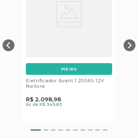
PIX 10%
Eletrificador Avant 1.200AS 12V
Nellore
R$
2
.
098
,
98
6
x de
R$ 349,83