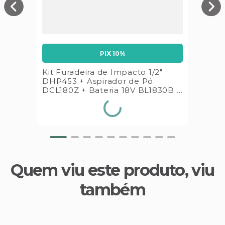
PIX 10%
Kit Furadeira de Impacto 1/2"
DHP453 + Aspirador de Pó
DCL180Z + Bateria 18V BL1830B +
Carregador DC18SD Makita
Quem viu este produto, viu
também