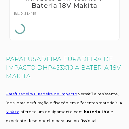
s E IATF
ivadores
Bateria 18V Makita
 Hepático
stacionários
Ref:
:
04.31.4145
agnósticos
ras
etrolíticos
res
Medicamentos
s E Motopodas
s
dores
as
PARAFUSADEIRA FURADEIRA DE
es E Aspiradores
IMPACTO DHP453X10 A BATERIA 18V
s
MAKITA
Parafusadeira Furadeira de Impacto
versátil e resistente,
ideal para perfuração e fixação em diferentes materiais. A
Makita
oferece um equipamento com
bateria 18V
e
excelente desempenho para uso profissional.