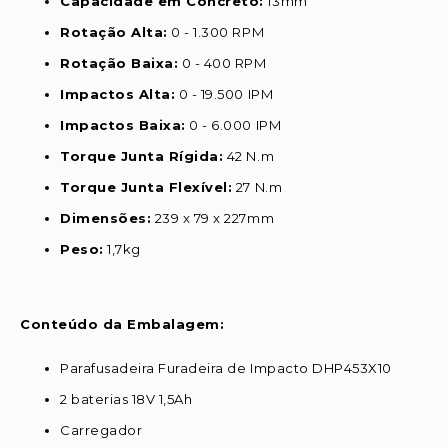
Capacidade em Concreto:
13mm
Rotação Alta:
0 - 1.300 RPM
Rotação Baixa:
0 - 400 RPM
Impactos Alta:
0 - 19.500 IPM
Impactos Baixa:
0 - 6.000 IPM
Torque Junta Rígida:
42 N.m
Torque Junta Flexível:
27 N.m
Dimensões:
239 x 79 x 227mm
Peso:
1,7kg
Conteúdo da Embalagem:
Parafusadeira Furadeira de Impacto DHP453X10
2 baterias 18V 1,5Ah
Carregador