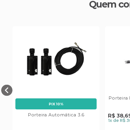
Quem co
cm
Porteira
PIX 10%
Porteira Automática 3.6
R$
38
,
6
1
x de
R$ 3