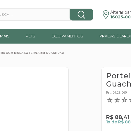
a...
Alterar par
16025-00
MAIS
PETS
EQUIPAMENTOS
PRAGAS E JARD
IRA COM MOLA EXTERNA 5M GUACHUKA
Porte
Guac
Ref:
:
04.29.060
☆
☆
☆
R$
88
,
41
1
x de
R$ 88