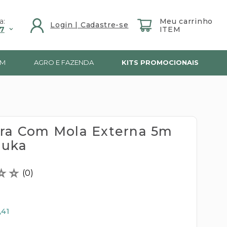
a:
7
IM
AGRO E FAZENDA
KITS PROMOCIONAIS
ira Com Mola Externa 5m
huka
☆
☆
(
0
)
,41