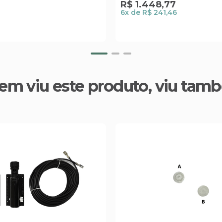
R$
1
.
448
,
77
6
x de
R$ 241,46
em viu este produto, viu tam