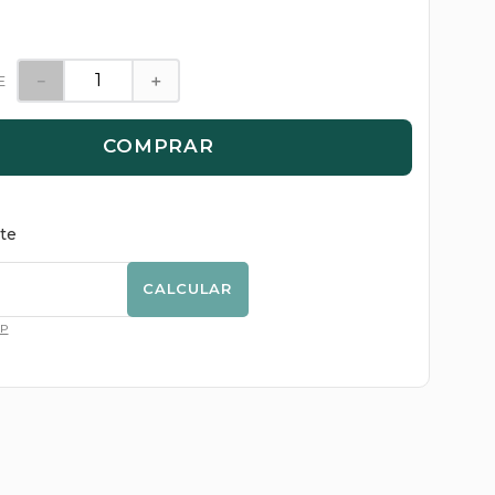
－
＋
E
COMPRAR
ete
CALCULAR
EP