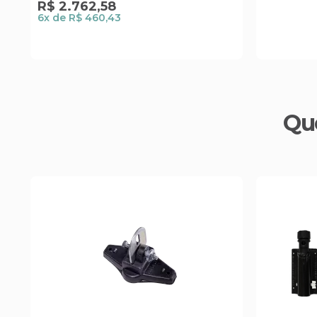
R$
2
.
762
,
58
6
x de
R$ 460,43
Qu