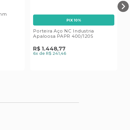
6mm
P
Z
PIX 10%
Porteira Aço NC Industria
R
Apaloosa PAPR 400/120S
1
x
R$
1
.
448
,
77
6
x de
R$ 241,46