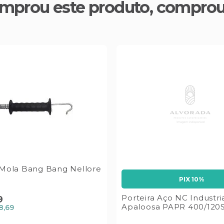
mprou este produto, compro
 Mola Bang Bang Nellore
PIX 10%
Porteira Aço NC Industri
9
Apaloosa PAPR 400/120
8,69