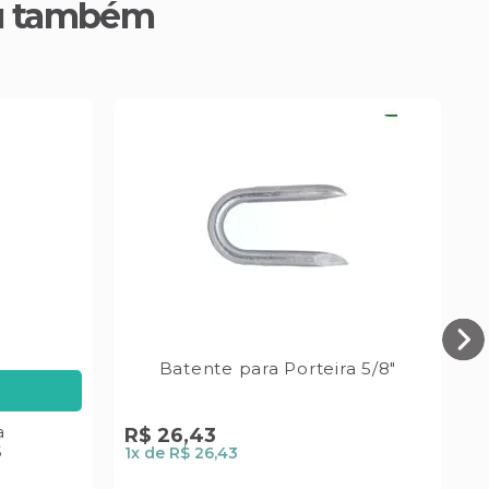
u também
Batente para Porteira 5/8"
a
R$
26
,
43
R
S
1
x de
R$ 26,43
4