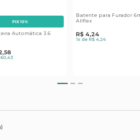
Batente para Furador 
Allflex
PIX 10%
teira Automática 3.6
R$
4
,
24
1
x de
R$ 4,24
2
,
58
460,43
s)