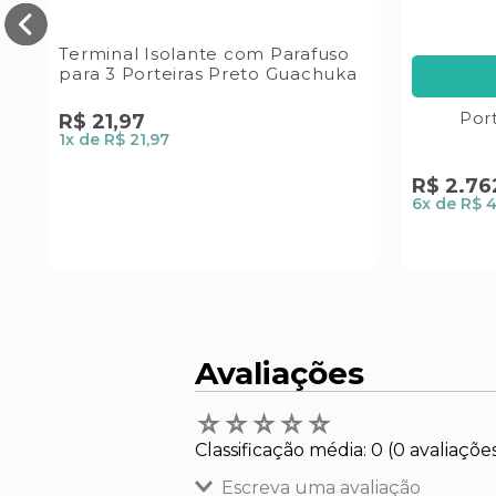
Terminal Isolante com Parafuso
para 3 Porteiras Preto Guachuka
Por
R$
21
,
97
1
x de
R$ 21,97
R$
2
.
76
6
x de
R$ 
Avaliações
☆
☆
☆
☆
☆
Classificação média: 0
(0 avaliaçõe
Escreva uma avaliação