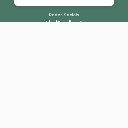
Redes Sociais
A Alvorada
Trabalhe Conosco
Canal de Denúncias
Perguntas Frequentes
Política de Frete e Campanhas
LGPD
Pagamento