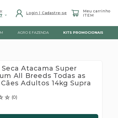
a:
7
IM
AGRO E FAZENDA
KITS PROMOCIONAIS
 Seca Atacama Super
um All Breeds Todas as
 Cães Adultos 14kg Supra
☆
☆
(
0
)