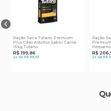
Ração Seca Tutano Premium
Ração Se
Plus Cães Adultos Sabor Carne
Premium 
15kg Tutano
Pequeno
Special 
R$
199
,
86
R$
206
,
2
x de
R$ 99,93
2
x de
R$ 1
Qu