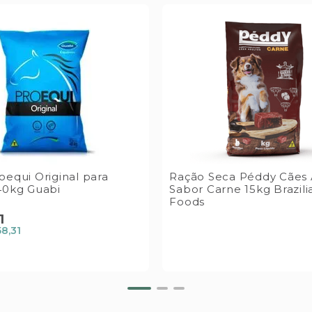
oequi Original para
Ração Seca Péddy Cães 
40kg Guabi
Sabor Carne 15kg Brazili
Foods
1
58,31