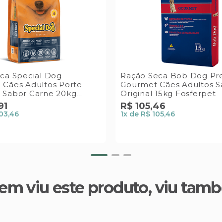
ca Special Dog
Ração Seca Bob Dog P
Cães Adultos Porte
Gourmet Cães Adultos S
 Sabor Carne 20kg
Original 15kg Fosferpet
Dog
91
R$
105
,
46
03,46
1
x de
R$ 105,46
em viu este produto, viu tam