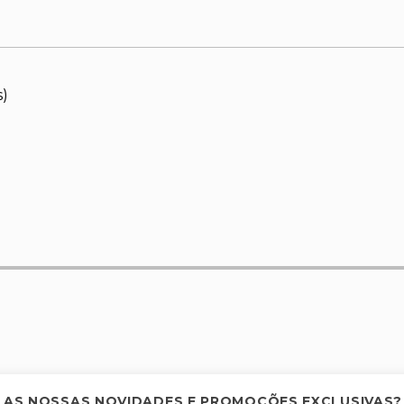
s)
elas
 AS NOSSAS NOVIDADES E PROMOÇÕES EXCLUSIVAS?