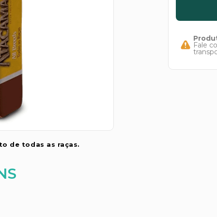
Produt
Fale c
transp
to de todas as raças.
NS