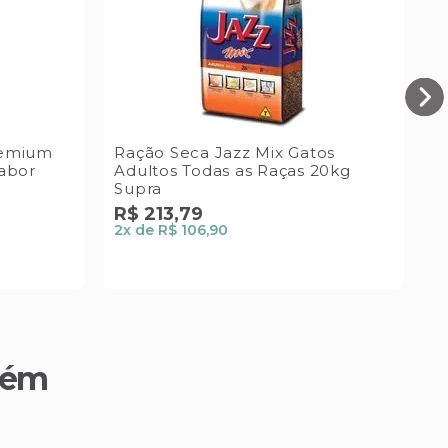
remium
Ração Seca Jazz Mix Gatos
R
abor
Adultos Todas as Raças 20kg
C
Supra
R$
213
,
79
R
2
x de
R$ 106,90
2
bém