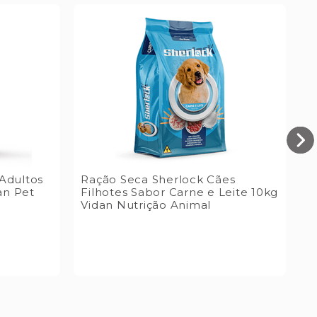
Adultos
Ração Seca Sherlock Cães
R
an Pet
Filhotes Sabor Carne e Leite 10kg
S
Vidan Nutrição Animal
P
P