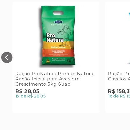
Ração ProNatura Prefran Natural
Ração Pr
a
Ração Inicial para Aves em
Cavalos 
Crescimento 5kg Guabi
R$
28
,
05
R$
158
,
3
1
x de
R$ 28,05
1
x de
R$ 1