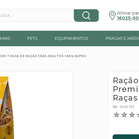
a...
Alterar par
16025-00
MAIS
PETS
EQUIPAMENTOS
PRAGAS E JARD
EDS TODAS AS RAÇAS CÃES ADULTOS 14KG SUPRA
Ração
Premi
Raças
Ref:
:
14.62.339
☆
☆
☆