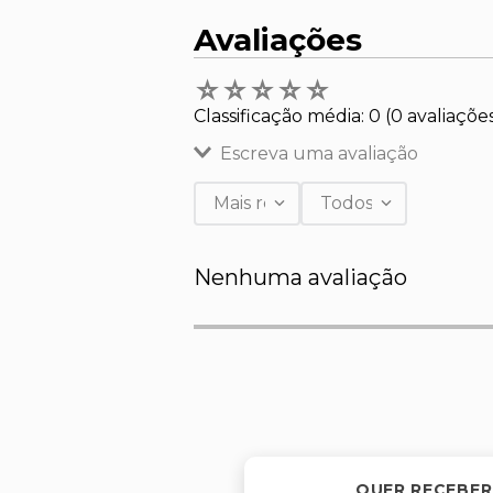
Avaliações
☆
☆
☆
☆
☆
Classificação média: 0
(0 avaliaçõe
Escreva uma avaliação
Mais recentes
Todos
Adicionar avaliação
Nenhuma avaliação
Título
Avalie o produto de 1 a 5 estr
★
★
★
★
★
Seu nome
QUER RECEBER