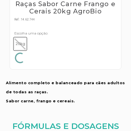
s E IATF
Raças Sabor Carne Frango e
ivadores
 Hepático
Cerais 20kg AgroBio
stacionários
agnósticos
Ref:
:
14.62.744
ras
etrolíticos
res
Escolha uma opção
Medicamentos
s E Motopodas
20kg
s
dores
as
es E Aspiradores
s
Alimento completo e balanceado para cães adultos
de todas as raças.
Sabor carne, frango e cereais.
FÓRMULAS E DOSAGENS