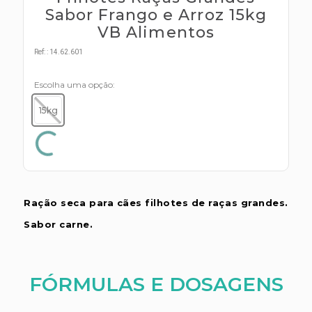
s E IATF
ivadores
Sabor Frango e Arroz 15kg
 Hepático
VB Alimentos
stacionários
agnósticos
ras
Ref:
:
14.62.601
etrolíticos
res
Escolha uma opção
Medicamentos
s E Motopodas
s
15kg
dores
as
es E Aspiradores
s
Ração seca para cães filhotes de raças grandes.
Sabor carne.
FÓRMULAS E DOSAGENS