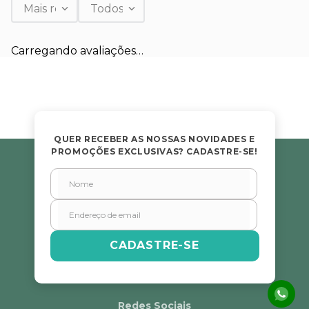
Mais recentes
Todos
Adicionar avaliação
Carregando avaliações…
Título
Avalie o produto de 1 a 5 estrelas
★
★
★
★
★
QUER RECEBER AS NOSSAS NOVIDADES E
PROMOÇÕES EXCLUSIVAS? CADASTRE-SE!
Seu nome
Endereço de email
CADASTRE-SE
Escreva uma avaliação
Redes Sociais