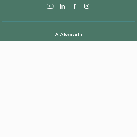
ENVIAR AVALIAÇÃO
A Alvorada
Trabalhe Conosco
Canal de Denúncias
Perguntas Frequentes
Política de Frete e Campanhas
LGPD
Pagamento
Segurança