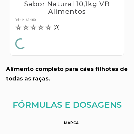
s E IATF
Sabor Natural 10,1kg VB
ivadores
 Hepático
Alimentos
stacionários
agnósticos
Ref:
:
14.62.400
ras
☆
☆
☆
☆
☆
(
0
)
etrolíticos
res
Medicamentos
s E Motopodas
s
dores
as
Alimento completo para cães filhotes de
es E Aspiradores
s
todas as raças.
FÓRMULAS E DOSAGENS
MARCA