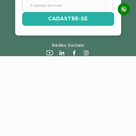
Escreva uma avaliação
CADASTRE-SE
Redes Sociais
ENVIAR AVALIAÇÃO
A Alvorada
Trabalhe Conosco
Canal de Denúncias
Perguntas Frequentes
Política de Frete e Campanhas
LGPD