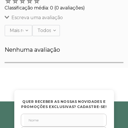
☆
☆
☆
☆
☆
Classificação média: 0
(0 avaliações)
Escreva uma avaliação
Mais recentes
Todos
Adicionar avaliação
Nenhuma avaliação
Título
Avalie o produto de 1 a 5 estrelas
★
★
★
★
★
Seu nome
QUER RECEBER AS NOSSAS NOVIDADES E
PROMOÇÕES EXCLUSIVAS? CADASTRE-SE!
Endereço de email