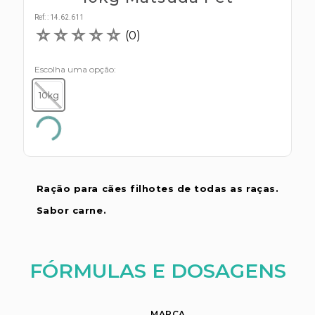
s E IATF
ivadores
Ref:
:
14.62.611
 Hepático
stacionários
☆
☆
☆
☆
☆
(
0
)
agnósticos
ras
etrolíticos
Escolha uma opção
res
Medicamentos
s E Motopodas
10kg
s
dores
as
es E Aspiradores
s
Ração para cães filhotes de todas as raças.
Sabor carne.
FÓRMULAS E DOSAGENS
MARCA