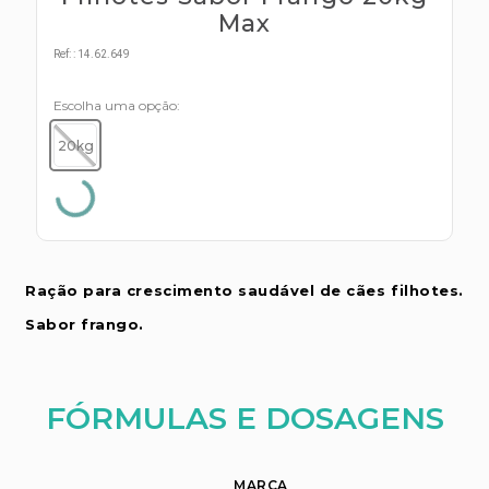
s E IATF
ivadores
Max
 Hepático
stacionários
Ref:
:
14.62.649
agnósticos
ras
etrolíticos
Escolha uma opção
res
Medicamentos
20kg
s E Motopodas
s
dores
as
es E Aspiradores
s
Ração para crescimento saudável de cães filhotes.
Sabor frango.
FÓRMULAS E DOSAGENS
MARCA