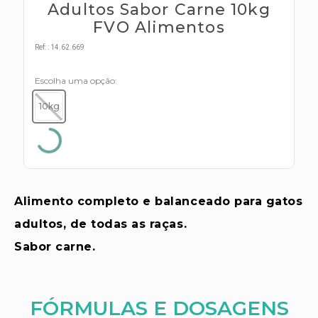
s E IATF
Adultos Sabor Carne 10kg
ivadores
 Hepático
FVO Alimentos
stacionários
agnósticos
Ref:
:
14.62.669
ras
etrolíticos
res
Escolha uma opção
Medicamentos
s E Motopodas
10kg
s
dores
as
es E Aspiradores
s
Alimento completo e balanceado para gatos
adultos, de todas as raças.
Sabor carne.
FÓRMULAS E DOSAGENS