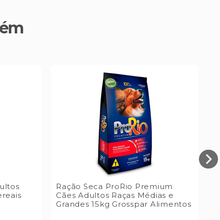
bém
ultos
Ração Seca ProRio Premium
R
reais
Cães Adultos Raças Médias e
P
Grandes 15kg Grosspar Alimentos
T