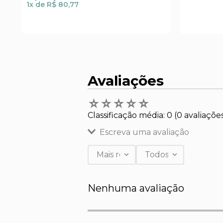
1
x de
R$ 80,77
Avaliações
☆
☆
☆
☆
☆
Classificação média: 0
(0 avaliaçõe
Escreva uma avaliação
Mais recentes
Todos
Adicionar avaliação
Nenhuma avaliação
Título