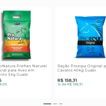
oNatura Prefran Natural
Ração Proequi Original 
icial para Aves em
Cavalos 40kg Guabi
nto 5kg Guabi
5
R$
158
,
31
8,05
1
x de
R$ 158,31