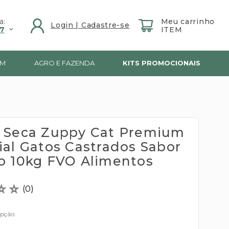
a:
7
IM
AGRO E FAZENDA
KITS PROMOCIONAIS
 Seca Zuppy Cat Premium
ial Gatos Castrados Sabor
o 10kg FVO Alimentos
☆
☆
(
0
)
opção