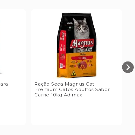
para
Ração Seca Magnus Cat
R
Premium Gatos Adultos Sabor
A
Carne 10kg Adimax
R