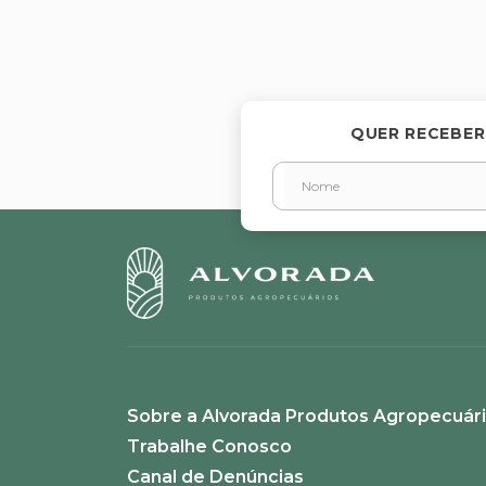
Avalie o produto de 1 a 5 estr
★
★
★
★
★
Seu nome
QUER RECEBER
Endereço de email
Escreva uma avaliação
Sobre a Alvorada Produtos Agropecuár
ENVIAR AVALIAÇÃO
Trabalhe Conosco
Canal de Denúncias