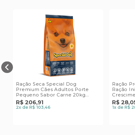
Ração Seca Special Dog
Ração Pr
a
Premium Cães Adultos Porte
Ração In
Pequeno Sabor Carne 20kg
Crescime
Special Dog
R$
206
,
91
R$
28
,
0
2
x de
R$ 103,46
1
x de
R$ 2