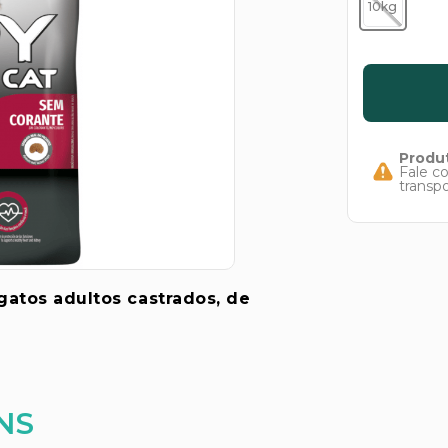
10kg
Produt
Fale c
transp
atos adultos castrados, de
NS