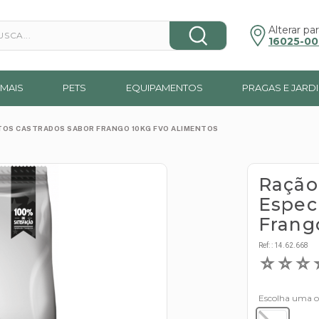
a...
Alterar par
16025-00
MAIS
PETS
EQUIPAMENTOS
PRAGAS E JARD
ATOS CASTRADOS SABOR FRANGO 10KG FVO ALIMENTOS
Ração
Espec
Frang
Ref:
:
14.62.668
☆
☆
☆
Escolha uma 