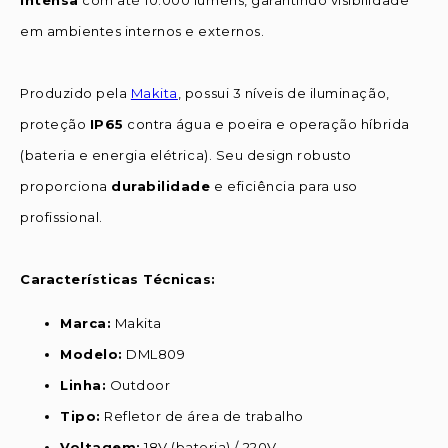
em ambientes internos e externos.
Produzido pela
Makita
, possui 3 níveis de iluminação,
proteção
IP65
contra água e poeira e operação híbrida
(bateria e energia elétrica). Seu design robusto
proporciona
durabilidade
e eficiência para uso
profissional.
Características Técnicas:
Marca:
Makita
Modelo:
DML809
Linha:
Outdoor
Tipo:
Refletor de área de trabalho
Voltagem:
18V (bateria) / 220V