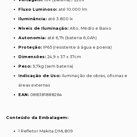
Fluxo Luminoso:
até 10.000 lm
Iluminância:
até 3.800 lx
Níveis de Iluminação:
Alto, Médio e Baixo
Autonomia:
até 6,7h (bateria 6,0Ah)
Proteção:
IP65 (resistente à água e poeira)
Dimensões:
24,9 x 37 x 37cm
Peso:
5,7kg (sem bateria)
Indicação de Uso:
Iluminação de obras, oficinas e
áreas externas
EAN:
088381888264
Conteúdo da Embalagem:
1 Refletor Makita DML809