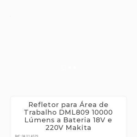
s E IATF
ivadores
 Hepático
stacionários
agnósticos
ras
etrolíticos
res
Medicamentos
s E Motopodas
s
dores
as
es E Aspiradores
s
Refletor para Área de
Trabalho DML809 10000
Lúmens a Bateria 18V e
220V Makita
Ref:
:
04.31.4529