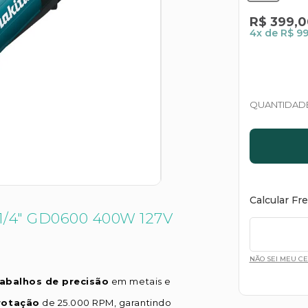
R$
399
,
0
4
x de
R$ 99
QUANTIDAD
Calcular Fr
/4" GD0600 400W 127V
NÃO SEI MEU C
rabalhos de precisão
em metais e
 rotação
de 25.000 RPM, garantindo