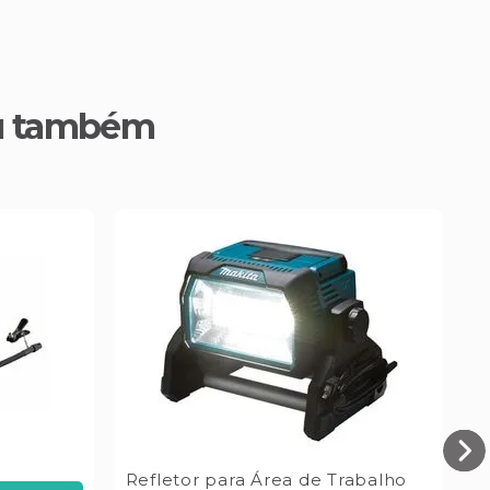
u também
Refletor para Área de Trabalho
L