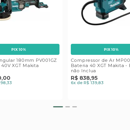
PIX 10%
PIX 10%
 Angular 180mm PV001GZ
Compressor de Ar MP00
a 40V XGT Makita
Bateria 40 XGT Makita - 
não Inclua
0
,
00
R$
838
,
95
298,33
6
x de
R$ 139,83