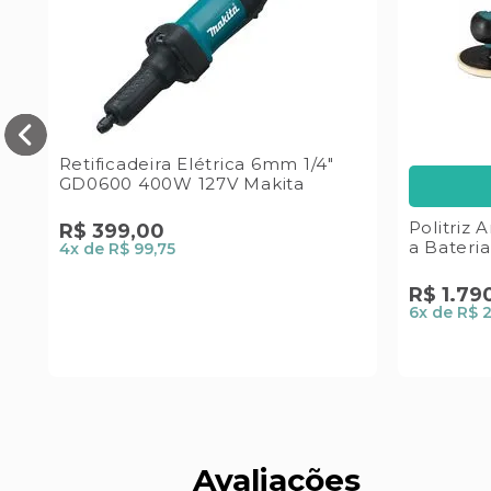
Retificadeira Elétrica 6mm 1/4"
GD0600 400W 127V Makita
Politriz
R$
399
,
00
a Bateri
4
x de
R$ 99,75
R$
1
.
79
6
x de
R$ 
Avaliações