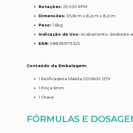
Rotações:
25.000 RPM
Dimensões:
35,8cm x 8,2cm x 8,2cm
Peso:
1,6kg
Indicação de Uso:
Acabamento, desbaste e 
EAN:
088381073325
Conteúdo da Embalagem:
1 Retificadeira Makita GD0600 127V
1 Pinça 6mm
1 Chave
FÓRMULAS E DOSAGE