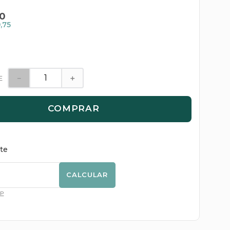
0
,75
－
＋
E
COMPRAR
ete
CALCULAR
EP