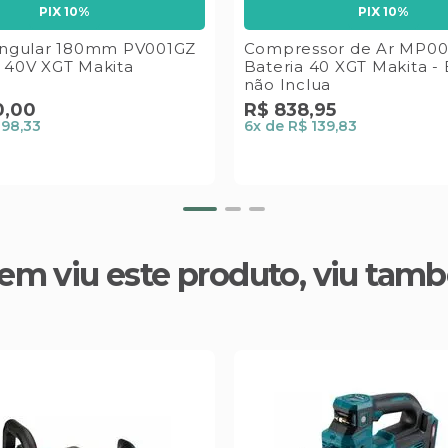
PIX 10%
PIX 10%
 Angular 180mm PV001GZ
Compressor de Ar MP00
a 40V XGT Makita
Bateria 40 XGT Makita - 
não Inclua
0
,
00
R$
838
,
95
298,33
6
x de
R$ 139,83
em viu este produto, viu tam