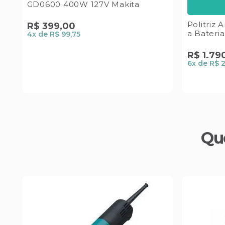
GD0600 400W 127V Makita
Politriz
R$
399
,
00
a Bateri
4
x de
R$ 99,75
R$
1
.
79
6
x de
R$ 
Qu