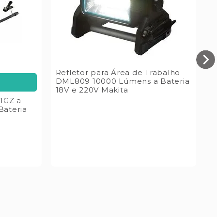
Refletor para Área de Trabalho
L
DML809 10000 Lúmens a Bateria
1
18V e 220V Makita
M
1GZ a
Bateria