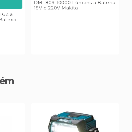
DML809 10000 Lúmens a Bateria
1
18V e 220V Makita
M
1GZ a
Bateria
bém