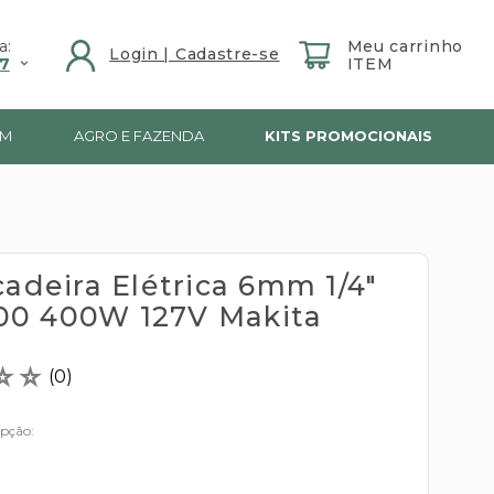
a:
7
IM
AGRO E FAZENDA
KITS PROMOCIONAIS
cadeira Elétrica 6mm 1/4"
0 400W 127V Makita
☆
☆
(
0
)
opção