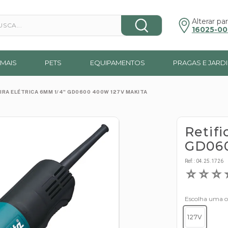
a...
Alterar par
16025-00
MAIS
PETS
EQUIPAMENTOS
PRAGAS E JARD
IRA ELÉTRICA 6MM 1/4" GD0600 400W 127V MAKITA
Retifi
GD060
Ref:
:
04.25.1726
☆
☆
☆
Escolha uma 
127V